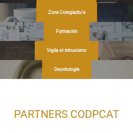
Zona Colegiado/a
Formación
Vigila el intrusismo
Deontología
PARTNERS CODPCAT