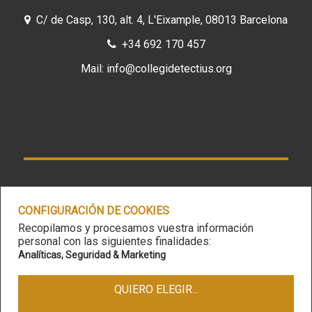
C/ de Casp, 130, alt. 4, L'Eixample, 08013 Barcelona
+34
692 170 457
Mail:
info@collegidetectius.org
CONFIGURACIÓN DE COOKIES
Aviso legal
-
Política de privacidad
-
Política de
Recopilamos y procesamos vuestra información
cookies
personal con las siguientes finalidades:
Analíticas, Seguridad & Marketing
Col·legi Oficial de Detectius Privats de Catalunya |
Copyright 2024
QUIERO ELEGIR
...